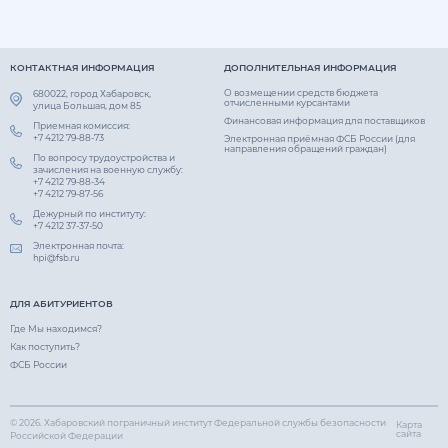
КОНТАКТНАЯ ИНФОРМАЦИЯ
ДОПОЛНИТЕЛЬНАЯ ИНФОРМАЦИЯ
О возмещении средств бюджета
680022, город Хабаровск,
отчисленными курсантами
улица Большая, дом 85
Финансовая информация для поставщиков
Приемная комиссия:
+7 4212 79-88-73
Электронная приёмная ФСБ России (для
направления обращений граждан)
По вопросу трудоустройства и
зачисления на военную службу:
+7 4212 79-88-34
+7 4212 79-87-56
Дежурный по институту:
+7 4212 37-37-50
Электронная почта:
ДЛЯ АБИТУРИЕНТОВ
Где Мы находимся?
Как поступить?
ФСБ России
© 2026.
Хабаровский пограничный институт Федеральной службы безопасности
Карта
сайта
Российской Федерации